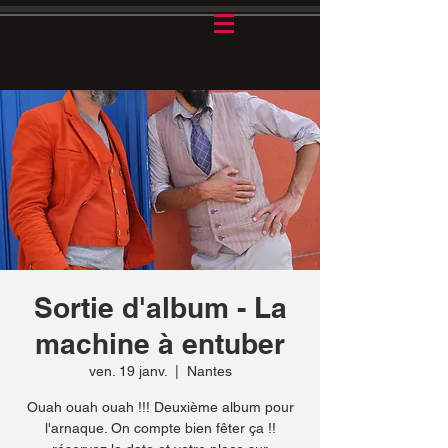
Sortie d'album - La
machine à entuber
ven. 19 janv.
  |  
Nantes
Ouah ouah ouah !!! Deuxième album pour
l'arnaque. On compte bien fêter ça !!