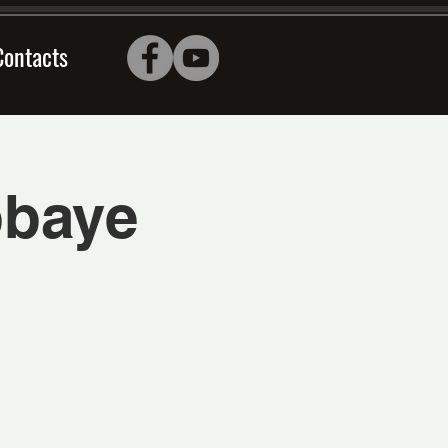
Contacts
bbaye