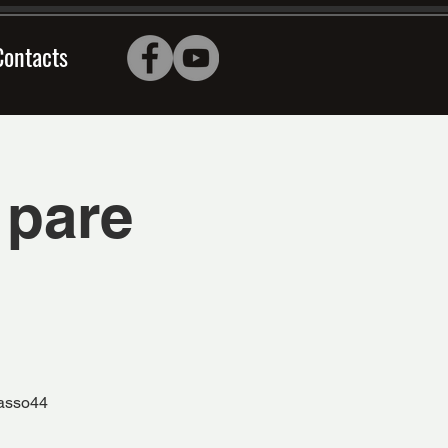
Contacts
 pare
casso44